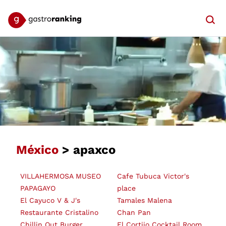
Searc
México
> apaxco
VILLAHERMOSA MUSEO
Cafe Tubuca Victor's
PAPAGAYO
place
El Cayuco V & J's
Tamales Malena
Restaurante Cristalino
Chan Pan
Chillin Out Burger
El Cortijo Cocktail Room