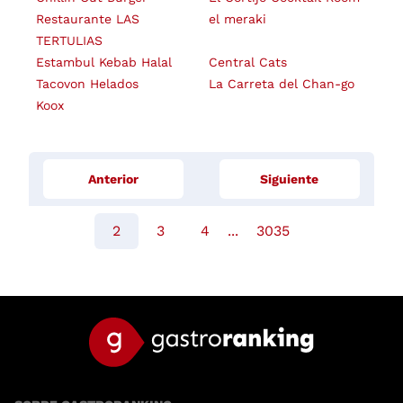
Restaurante LAS
el meraki
TERTULIAS
Estambul Kebab Halal
Central Cats
Tacovon Helados
La Carreta del Chan-go
Koox
Anterior
Siguiente
2
3
4
...
3035