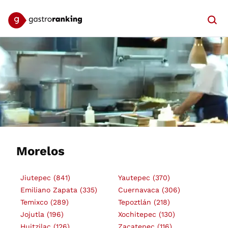
Searc
Morelos
Jiutepec
(841)
Yautepec
(370)
Emiliano Zapata
(335)
Cuernavaca
(306)
Temixco
(289)
Tepoztlán
(218)
Jojutla
(196)
Xochitepec
(130)
Huitzilac
(126)
Zacatepec
(116)