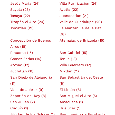
Jesús María
(24)
Villa Purificación
(24)
Sayula
(23)
Ayutla
(22)
Tonaya
(22)
Juanacatlán
(21)
Tizapán el Alto
(20)
Valle de Guadalupe
(20)
Tomatlán
(19)
La Manzanilla de la Paz
(18)
Concepción de Buenos
Atemajac de Brizuela
(15)
Aires
(16)
Pihuamo
(15)
San Gabriel
(15)
Gómez Farías
(14)
Tonila
(13)
Atoyac
(12)
Villa Guerrero
(12)
Juchitlán
(11)
Mixtlán
(11)
San Diego de Alejandría
San Sebastián del Oeste
(11)
(9)
Valle de Juárez
(9)
El Limón
(8)
Zapotlán del Rey
(8)
San Miguel el Alto
(5)
San Julián
(2)
Amacueca
(1)
Cuquío
(1)
Huejúcar
(1)
Jilotlán de los Dolores
(1)
San Juanito de Escobedo