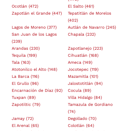
Ocotlán
(472)
El Salto
(461)
Zapotlán el Grande
(447)
Tepatitlán de Morelos
(402)
Lagos de Moreno
(377)
Autlán de Navarro
(245)
San Juan de los Lagos
Chapala
(232)
(239)
Arandas
(230)
Zapotlanejo
(223)
Tequila
(199)
Cihuatlán
(168)
Tala
(163)
Ameca
(149)
Atotonilco el Alto
(148)
Jocotepec
(119)
La Barca
(116)
Mazamitla
(101)
El Grullo
(96)
Jalostotitlán
(94)
Encarnación de Díaz
(92)
Cocula
(89)
Tuxpan
(89)
Villa Hidalgo
(84)
Zapotiltic
(79)
Tamazula de Gordiano
(74)
Jamay
(72)
Degollado
(70)
El Arenal
(65)
Colotlán
(64)