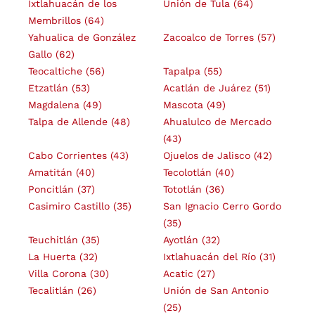
Ixtlahuacán de los
Unión de Tula
(64)
Membrillos
(64)
Yahualica de González
Zacoalco de Torres
(57)
Gallo
(62)
Teocaltiche
(56)
Tapalpa
(55)
Etzatlán
(53)
Acatlán de Juárez
(51)
Magdalena
(49)
Mascota
(49)
Talpa de Allende
(48)
Ahualulco de Mercado
(43)
Cabo Corrientes
(43)
Ojuelos de Jalisco
(42)
Amatitán
(40)
Tecolotlán
(40)
Poncitlán
(37)
Tototlán
(36)
Casimiro Castillo
(35)
San Ignacio Cerro Gordo
(35)
Teuchitlán
(35)
Ayotlán
(32)
La Huerta
(32)
Ixtlahuacán del Río
(31)
Villa Corona
(30)
Acatic
(27)
Tecalitlán
(26)
Unión de San Antonio
(25)