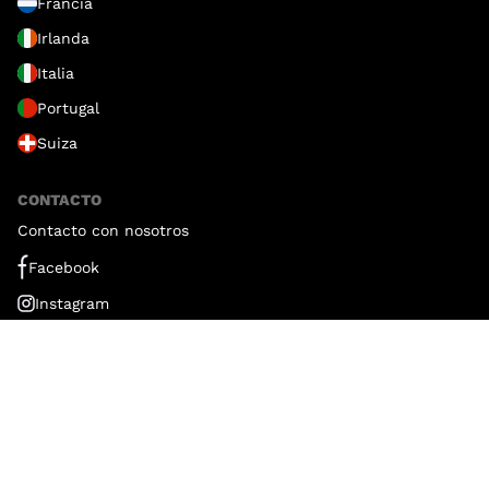
Francia
Irlanda
Italia
Portugal
Suiza
CONTACTO
Contacto con nosotros
Facebook
Instagram
Blog España
Blog México
Blog Gastroranking
Copyright © - GastroRanking 2026