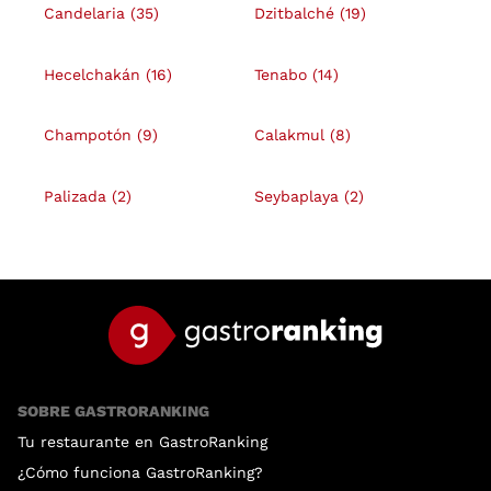
Candelaria
(35)
Dzitbalché
(19)
Hecelchakán
(16)
Tenabo
(14)
Champotón
(9)
Calakmul
(8)
Palizada
(2)
Seybaplaya
(2)
SOBRE GASTRORANKING
Tu restaurante en GastroRanking
¿Cómo funciona GastroRanking?