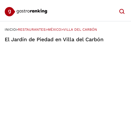
Searc
INICIO
RESTAURANTES
MÉXICO
VILLA DEL CARBÓN
INICIO
>
RESTAURANTES
>
MÉXICO
>
VILLA DEL CARBÓN
El Jardín de Piedad en Villa del Carbón