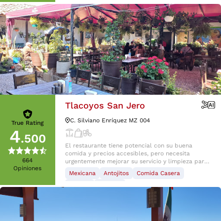
Tlacoyos San Jero
C. Silviano Enríquez MZ 004
True Rating
4
.500
El restaurante tiene potencial con su buena
comida y precios accesibles, pero necesita
664
urgentemente mejorar su servicio y limpieza para
Opiniones
ofrecer una experiencia más satisfactoria a los
Mexicana
Antojitos
Comida Casera
clientes.
Postres
Bebidas