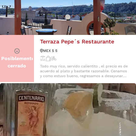
Terraza Pepe´s Restaurante
MEX 5 5
Posiblemente
cerrado
Todo muy rico, servido calientito , el precio es de
acuerdo al plato y bastante razonable. Cenamos
y como estuvo bueno, regresamos a desayunar.
Tiene una linda vista hacia las montañas y son
muy amables. Recomendable!!