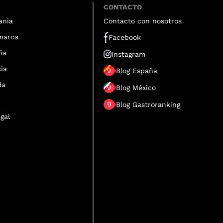
CONTACTO
ania
Contacto con nosotros
marca
Facebook
ña
Instagram
ia
Blog España
da
Blog México
Blog Gastroranking
gal
a