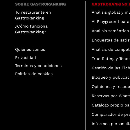
SOBRE GASTRORANKING
GASTRORANKING 
Tu restaurante en
Análisis global y m
GastroRanking
AI Playground para
¿Cómo funciona
Análisis semántico 
GastroRanking?
Encuestas de satis
Quiénes somos
Análisis de compet
Privacidad
True Rating y Tend
Términos y condiciones
Gestión de las Fic
Política de cookies
Bloqueo y publicac
Opiniones y respu
Reservas por Wha
Catálogo propio pa
Comparador de pre
Informes personali