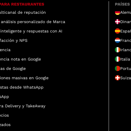
PARA RESTAURANTES
PAÍSES
ulticanal de reputación
Alem
 análisis personalizado de Marca
Dina
inteligente y respuestas con AI
Espa
facción y NPS
Franc
encia
Irlan
encia nota en Google
Italia
has de Google
Portu
iones masivas en Google
Suiz
estas desde WhatsApp
tsApp
ra Delivery y TakeAway
cios
zados